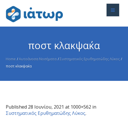
ποστ κλακψα΄κα
Home
/
Αυτοάνοσα Νοσήματα
/
Συστηματικός Ερυθηματώδης Λύκος
/
ποστ κλακψα΄κα
Published
28 Ιουνίου, 2021
at 1000×562 in
Συστηματικός Ερυθηματώδης Λύκος
.