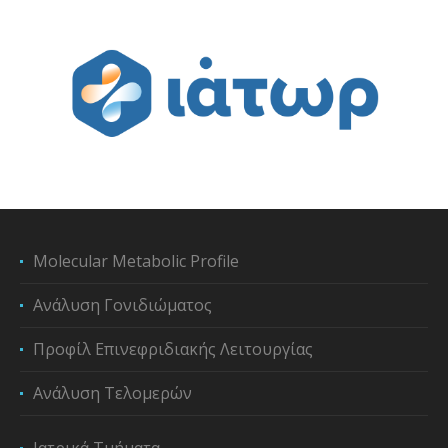
Molecular Metabolic Profile
Ανάλυση Γονιδιώματος
Προφίλ Επινεφριδιακής Λειτουργίας
Ανάλυση Τελομερών
Ιατρικά Τμήματα