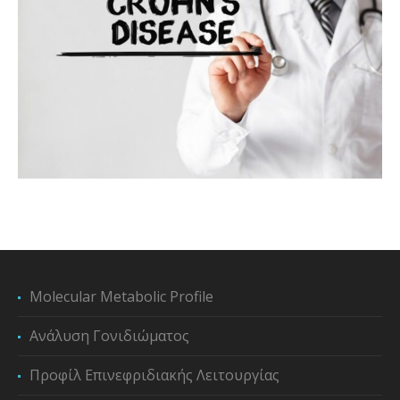
Molecular Metabolic Profile
Ανάλυση Γονιδιώματος
Προφίλ Επινεφριδιακής Λειτουργίας