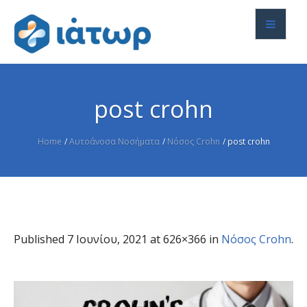
post crohn
Home
/
Αυτοάνοσα Νοσήματα
/
Νόσος Crohn
/
post crohn
Published
7 Ιουνίου, 2021
at 626×366 in
Νόσος Crohn
.