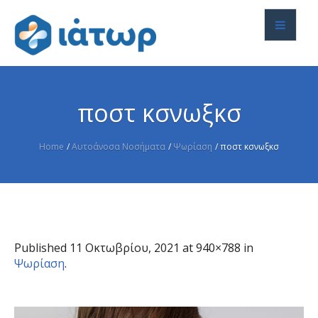
ποστ κσνωξκσ
Home
/
Αυτοάνοσα Νοσήματα
/
Ψωρίαση
/
ποστ κσνωξκσ
Published
11 Οκτωβρίου, 2021
at 940×788 in
Ψωρίαση
.