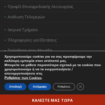
Προφίλ Επινεφριδιακής Λειτουργίας
Ανάλυση Τελομερών
Ιατρικά Τμήματα
Πληροφορίες για Εξετάσεις
Πρόσβαση στην Μονάδα
Χρησιμοποιούμε cookies για να σας προσφέρουμε την
καλύτερη εμπειρία στον ιστότοπό μας.
Μπορείτε να μάθετε περισσότερα σχετικά με τα cookies που
χρησιμοποιούμε ή να τα ενεργοποιήσετε /
απενεργοποιήσετε στις
Ρυθμίσεις των Cookies
.
Κλείσιμο του C
Αποδοχή
Απόρριψη
Ρυθμίσεις
Privacy Policy & Cookie Regulation
/ Copyright ©2023
Ιάτωρ | All rights reserved|
ΚΑΛΕΣΤΕ ΜΑΣ ΤΩΡΑ