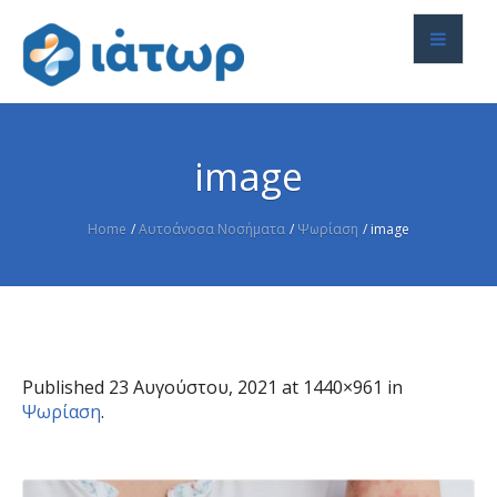
image
Home
/
Αυτοάνοσα Νοσήματα
/
Ψωρίαση
/
image
Published
23 Αυγούστου, 2021
at 1440×961 in
Ψωρίαση
.