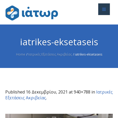
iatrikes-eksetaseis
Home
/
Ιατρικές Εξετάσεις Ακριβείας
/
iatrikes-eksetaseis
Published
16 Δεκεμβρίου, 2021
at 940×788 in
Ιατρικές
Εξετάσεις Ακριβείας
.