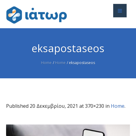
eksapostaseos
Home
/
Home
/
eksapostaseos
Published
20 Δεκεμβρίου, 2021
at 370×230 in
Home
.