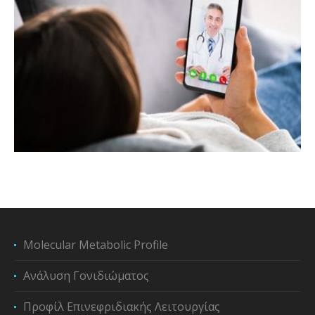
Molecular Metabolic Profile
Ανάλυση Γονιδιώματος
Προφίλ Επινεφριδιακής Λειτουργίας