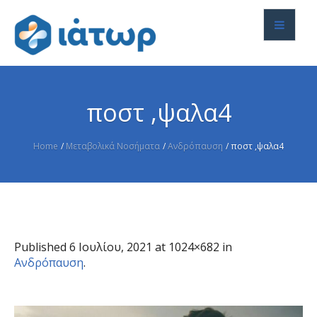
ποστ ,ψαλα4
Home
/
Μεταβολικά Νοσήματα
/
Ανδρόπαυση
/
ποστ ,ψαλα4
Published
6 Ιουλίου, 2021
at 1024×682 in
Ανδρόπαυση
.