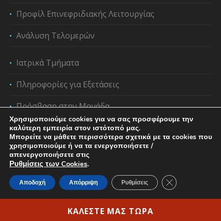
Προφίλ Επινεφριδιακής Λειτουργίας
Ανάλυση Τελομερών
Ιατρικά Τμήματα
Πληροφορίες για Εξετάσεις
Πρόσβαση στην Μονάδα
Χρησιμοποιούμε cookies για να σας προσφέρουμε την
καλύτερη εμπειρία στον ιστότοπό μας.
Μπορείτε να μάθετε περισσότερα σχετικά με τα cookies που
χρησιμοποιούμε ή να τα ενεργοποιήσετε /
απενεργοποιήσετε στις
Ρυθμίσεις των Cookies
.
Κλείσιμο του C
Αποδοχή
Απόρριψη
Ρυθμίσεις
Privacy Policy & Cookie Regulation
/ Copyright ©2023
Ιάτωρ | All rights reserved|
ΚΑΛΕΣΤΕ ΜΑΣ ΤΩΡΑ