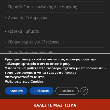
Προφίλ Επινεφριδιακής Λειτουργίας
Ανάλυση Τελομερών
Ιατρικά Τμήματα
Πληροφορίες για Εξετάσεις
Πρόσβαση στην Μονάδα
Χρησιμοποιούμε cookies για να σας προσφέρουμε την
καλύτερη εμπειρία στον ιστότοπό μας.
Μπορείτε να μάθετε περισσότερα σχετικά με τα cookies που
χρησιμοποιούμε ή να τα ενεργοποιήσετε /
απενεργοποιήσετε στις
Ρυθμίσεις των Cookies
.
Κλείσιμο του C
Αποδοχή
Απόρριψη
Ρυθμίσεις
Privacy Policy & Cookie Regulation
/ Copyright ©2023
Ιάτωρ | All rights reserved|
ΚΑΛΕΣΤΕ ΜΑΣ ΤΩΡΑ