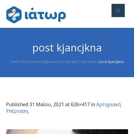
post kjancjkna
Home
/
Χρόνια Νοσήματα
/
Αρτηριακή Υπέρταση
/
post kjancjkna
Published
31 Μαΐου, 2021
at 626×417 in
Αρτηριακή
Υπέρταση
.