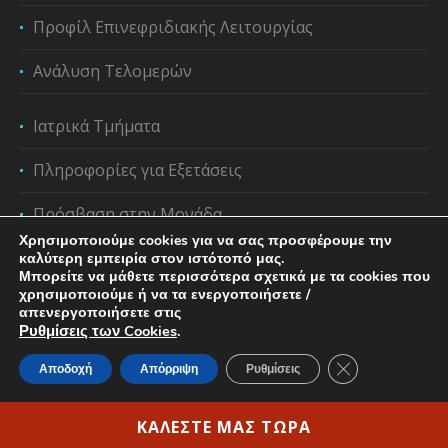
Προφίλ Επινεφριδιακής Λειτουργίας
Ανάλυση Τελομερών
Ιατρικά Τμήματα
Πληροφορίες για Εξετάσεις
Πρόσβαση στην Μονάδα
Χρησιμοποιούμε cookies για να σας προσφέρουμε την
καλύτερη εμπειρία στον ιστότοπό μας.
Μπορείτε να μάθετε περισσότερα σχετικά με τα cookies που
χρησιμοποιούμε ή να τα ενεργοποιήσετε /
απενεργοποιήσετε στις
Ρυθμίσεις των Cookies
.
Κλείσιμο του C
Αποδοχή
Απόρριψη
Ρυθμίσεις
Privacy Policy & Cookie Regulation
/ Copyright ©2023
Ιάτωρ | All rights reserved|
ΚΑΛΕΣΤΕ ΜΑΣ ΤΩΡΑ