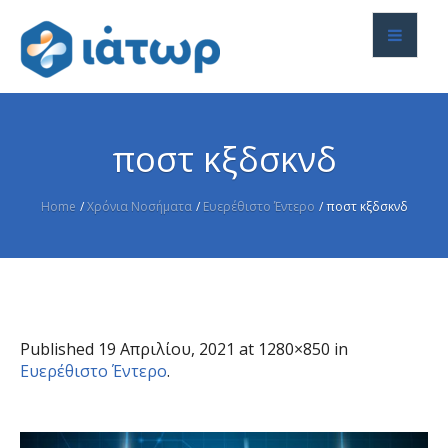
ποστ κξδσκνδ
Home
/
Χρόνια Νοσήματα
/
Ευερέθιστο Έντερο
/
ποστ κξδσκνδ
Published
19 Απριλίου, 2021
at 1280×850 in
Ευερέθιστο Έντερο
.