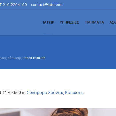
T:210 2204100
contact@iator.net
ΙΑΤΩΡ
ΥΠΗΡΕΣΙΕΣ
ΤΜΗΜΑΤΑ
ΑΣ
νιας Κόπωσης
/
ποστ κοπωση
t 1170×660 in
Σύνδρομο Χρόνιας Κόπωσης
.