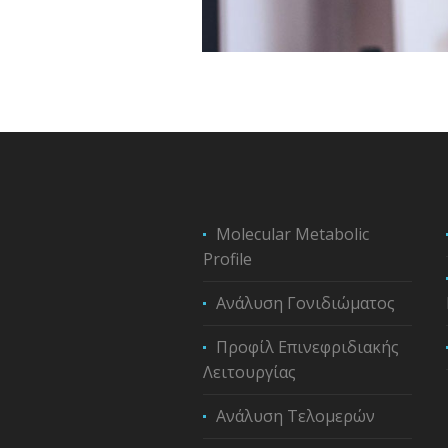
Molecular Metabolic
Profile
Ανάλυση Γονιδιώματος
Προφίλ Επινεφριδιακής
Λειτουργίας
Ανάλυση Τελομερών