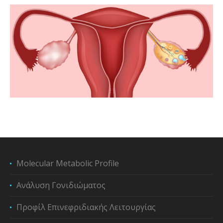
Molecular Metabolic Profile
Ανάλυση Γονιδιώματος
Προφίλ Επινεφριδιακής Λειτουργίας