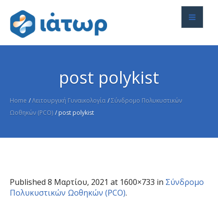
post polykist
Home
/
Λειτουργική Γυναικολογία
/
Σύνδρομο Πολυκυστικών
Ωοθηκών (PCO)
/
post polykist
Published
8 Μαρτίου, 2021
at 1600×733 in
Σύνδρομο
Πολυκυστικών Ωοθηκών (PCO)
.